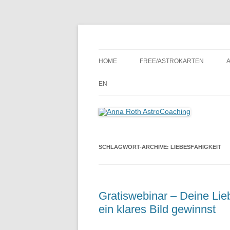
Seelenort-Finderin – AstroCoach
Anna Roth AstroCoa
HOME
FREE/ASTROKARTEN
EN
SCHLAGWORT-ARCHIVE:
LIEBESFÄHIGKEIT
Gratiswebinar – Deine Li
ein klares Bild gewinnst