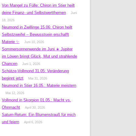
Von Mangel zu Fülle: Chiron im Stier heilt
deine Finanz- und Selbstwertthemen
Juni
18, 2026
Neumond in Zwillinge 15.06: Chiron heilt
Selbstzweifel – Bewusstsein erschafft
Materie ✨
Juni 10, 2026
Sommersonnenwende im Juni ☀️ Jupiter
im Löwen bringt Glück, Mut und strahlende
Chancen
Juni 1, 2026
Schütze-Vollmond 31.05: Veränderung
beginnt jetzt
Mai 31, 2026
Neumond in Stier 16.05.: Materie meistern
Mai 12, 2026
Vollmond in Skorpion 01.05.: Macht vs.
Ohnmacht
April 30, 2026
Saturn-Return: Ein Blumenstrauß für mich
und feiern
April 6, 2026