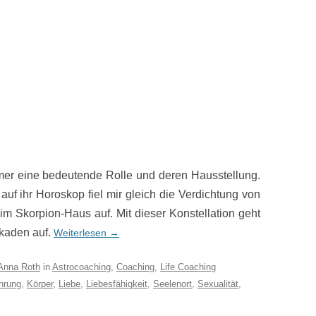
mer eine bedeutende Rolle und deren Hausstellung.
auf ihr Horoskop fiel mir gleich die Verdichtung von
im Skorpion-Haus auf. Mit dieser Konstellation geht
ckaden auf.
Weiterlesen
→
Anna Roth
in
Astrocoaching
,
Coaching
,
Life Coaching
hrung
,
Körper
,
Liebe
,
Liebesfähigkeit
,
Seelenort
,
Sexualität
,