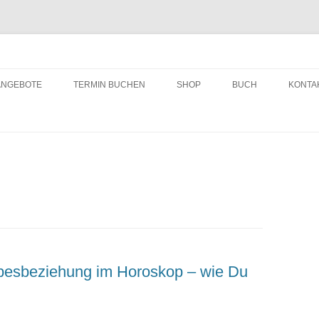
ching
Zum
Inhalt
ANGEBOTE
TERMIN BUCHEN
SHOP
BUCH
KONTA
springen
ebesbeziehung im Horoskop – wie Du