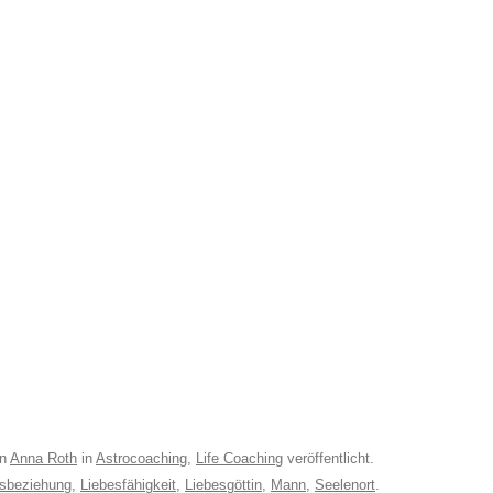
n
Anna Roth
in
Astrocoaching
,
Life Coaching
veröffentlicht.
esbeziehung
,
Liebesfähigkeit
,
Liebesgöttin
,
Mann
,
Seelenort
.