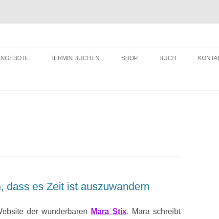
ching
Zum
Inhalt
ANGEBOTE
TERMIN BUCHEN
SHOP
BUCH
KONTA
springen
n, dass es Zeit ist auszuwandern
r Website der wunderbaren
Mara Stix
. Mara schreibt