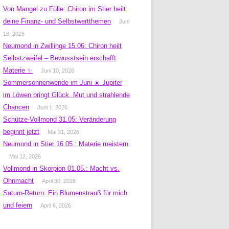
Von Mangel zu Fülle: Chiron im Stier heilt
deine Finanz- und Selbstwertthemen
Juni
18, 2026
Neumond in Zwillinge 15.06: Chiron heilt
Selbstzweifel – Bewusstsein erschafft
Materie ✨
Juni 10, 2026
Sommersonnenwende im Juni ☀️ Jupiter
im Löwen bringt Glück, Mut und strahlende
Chancen
Juni 1, 2026
Schütze-Vollmond 31.05: Veränderung
beginnt jetzt
Mai 31, 2026
Neumond in Stier 16.05.: Materie meistern
Mai 12, 2026
Vollmond in Skorpion 01.05.: Macht vs.
Ohnmacht
April 30, 2026
Saturn-Return: Ein Blumenstrauß für mich
und feiern
April 6, 2026