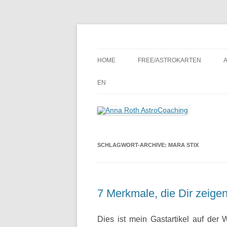
Seelenort-Finderin – AstroCoach
Anna Roth AstroCoa
HOME
FREE/ASTROKARTEN
EN
SCHLAGWORT-ARCHIVE:
MARA STIX
7 Merkmale, die Dir zeige
Dies ist mein Gastartikel auf de