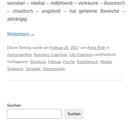
sensibel – medial – mitfühlend – verträumt – illusorisch
– chaotisch – angstvoll – hat geheime Bereiche –
abhängig
Weiterlesen
→
Dieser Beitrag wurde am
Februar 20, 2017
von
Anna Roth
in
Astrocoaching
,
Business Coaching
,
Life Coaching
veröffentlicht.
Schlagworte:
Berufung
,
Februar
,
Fische
,
Künstlerisch
,
Medial
,
Seelenort
,
Sensibel
,
Sternzeichen
.
Suchen
Suchen