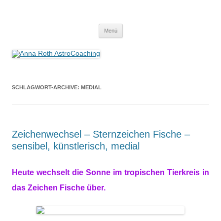
Anna Roth AstroCoaching
Seelenort-Finderin – AstroCoach
Zum
Menü
Inhalt
springen
SCHLAGWORT-ARCHIVE:
MEDIAL
Zeichenwechsel – Sternzeichen Fische –
sensibel, künstlerisch, medial
Heute wechselt die Sonne im tropischen Tierkreis in
das Zeichen Fische über.