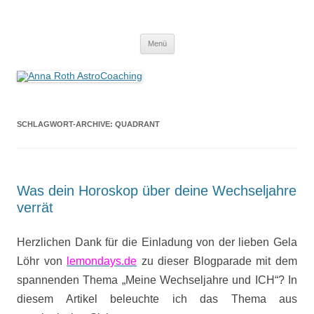
Anna Roth AstroCoaching
Seelenort-Finderin – AstroCoach
Zum
Menü
Inhalt
springen
SCHLAGWORT-ARCHIVE:
QUADRANT
Was dein Horoskop über deine Wechseljahre
verrät
Herzlichen Dank für die Einladung von der lieben Gela
Löhr von
lemondays.de
zu dieser Blogparade mit dem
spannenden Thema „Meine Wechseljahre und ICH“? In
diesem Artikel beleuchte ich das Thema aus