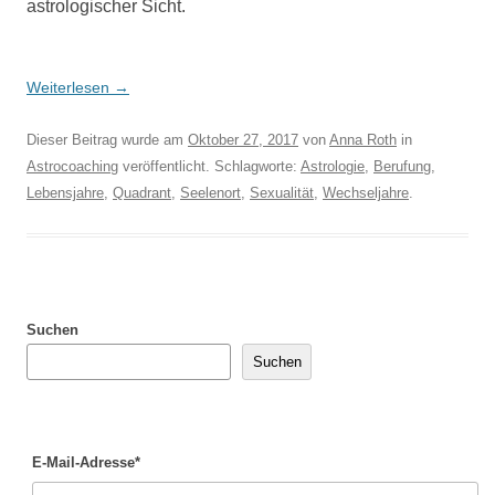
astrologischer Sicht.
Weiterlesen
→
Dieser Beitrag wurde am
Oktober 27, 2017
von
Anna Roth
in
Astrocoaching
veröffentlicht. Schlagworte:
Astrologie
,
Berufung
,
Lebensjahre
,
Quadrant
,
Seelenort
,
Sexualität
,
Wechseljahre
.
Suchen
Suchen
E-Mail-Adresse*