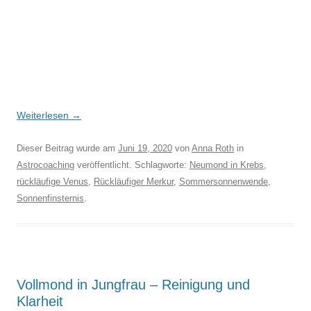
Weiterlesen
→
Dieser Beitrag wurde am
Juni 19, 2020
von
Anna Roth
in
Astrocoaching
veröffentlicht. Schlagworte:
Neumond in Krebs
,
rückläufige Venus
,
Rückläufiger Merkur
,
Sommersonnenwende
,
Sonnenfinsternis
.
Vollmond in Jungfrau – Reinigung und
Klarheit