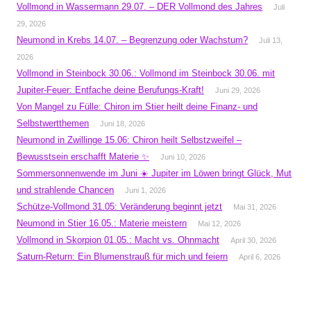
Vollmond in Wassermann 29.07. – DER Vollmond des Jahres
Juli
29, 2026
Neumond in Krebs 14.07. – Begrenzung oder Wachstum?
Juli 13,
2026
Vollmond in Steinbock 30.06.: Vollmond im Steinbock 30.06. mit
Jupiter-Feuer: Entfache deine Berufungs-Kraft!
Juni 29, 2026
Von Mangel zu Fülle: Chiron im Stier heilt deine Finanz- und
Selbstwertthemen
Juni 18, 2026
Neumond in Zwillinge 15.06: Chiron heilt Selbstzweifel –
Bewusstsein erschafft Materie ✨
Juni 10, 2026
Sommersonnenwende im Juni ☀️ Jupiter im Löwen bringt Glück, Mut
und strahlende Chancen
Juni 1, 2026
Schütze-Vollmond 31.05: Veränderung beginnt jetzt
Mai 31, 2026
Neumond in Stier 16.05.: Materie meistern
Mai 12, 2026
Vollmond in Skorpion 01.05.: Macht vs. Ohnmacht
April 30, 2026
Saturn-Return: Ein Blumenstrauß für mich und feiern
April 6, 2026