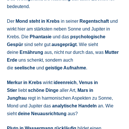
bedeutend.
Der
Mond steht in Krebs
in seiner
Regentschaft
und
wirkt hier am stärksten neben Sonne und Jupiter in
Krebs. Die
Phantasie
und das
psychologische
Gespür
sind sehr gut
ausgeprägt
. Wie sieht
deine
Ernährung
aus, nicht nur durch das, was
Mutter
Erde
uns schenkt, sondern auch
die
seelische
und
geistige Aufnahme
.
Merkur in Krebs
wirkt
ideenreich
,
Venus in
Stier
liebt
schöne Dinge
aller Art,
Mars in
Jungfrau
regt in harmonischen Aspekten zu Sonne,
Mond und Jupiter das
analytische Handeln
an. Wie
sieht
deine Neuausrichtung
aus?
Pluto in Wassermann
rückläufig
bildet einen