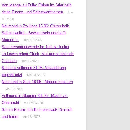
Von Mangel zu Fülle: Chiron im Stier heilt
deine Finanz- und Selbstwertthemen
Juni
18, 2026
Neumond in Zwillinge 15.06: Chiron heilt
Selbstzweifel – Bewusstsein erschafft
Materie ✨
Juni 10, 2026
Sommersonnenwende im Juni ☀️ Jupiter
im Löwen bringt Glück, Mut und strahlende
Chancen
Juni 1, 2026
Schütze-Vollmond 31.05: Veränderung
beginnt jetzt
Mai 31, 2026
Neumond in Stier 16.05.: Materie meistern
Mai 12, 2026
Vollmond in Skorpion 01.05.: Macht vs.
Ohnmacht
April 30, 2026
Saturn-Return: Ein Blumenstrauß für mich
und feiern
April 6, 2026