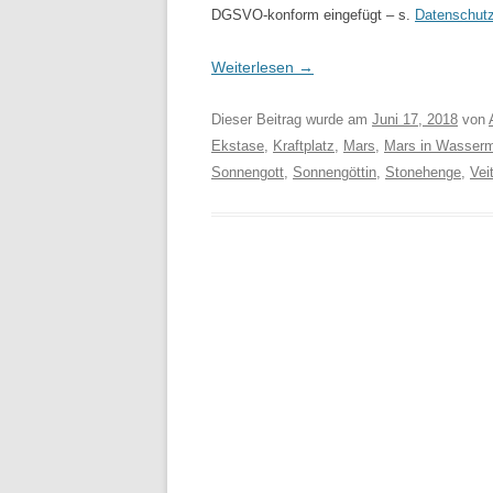
DGSVO-konform eingefügt – s.
Datenschutz
Weiterlesen
→
Dieser Beitrag wurde am
Juni 17, 2018
von
Ekstase
,
Kraftplatz
,
Mars
,
Mars in Wasser
Sonnengott
,
Sonnengöttin
,
Stonehenge
,
Vei