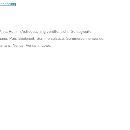
erklärung
Anna Roth
in
Astrocoaching
veröffentlicht. Schlagworte:
mann
,
Pan
,
Seelenort
,
Sommersolstice
,
Sommersonnenwende
,
ts-tanz
,
Venus
,
Venus in Löwe
.