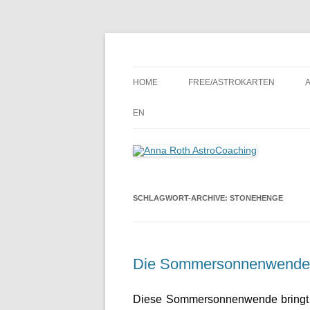
Seelenort-Finderin – AstroCoach
Anna Roth AstroCoa
HOME
FREE/ASTROKARTEN
EN
SCHLAGWORT-ARCHIVE:
STONEHENGE
Die Sommersonnenwende –
Diese Sommersonnenwende bringt 