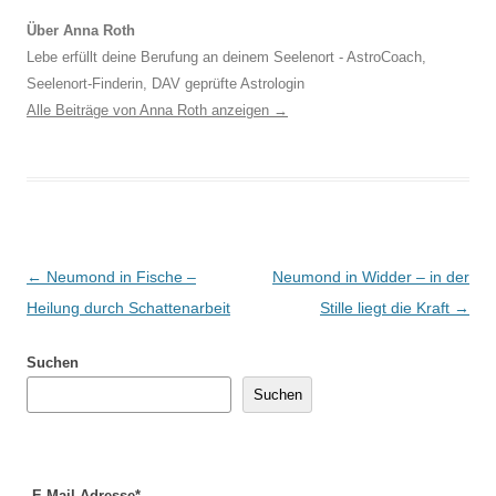
Über Anna Roth
Lebe erfüllt deine Berufung an deinem Seelenort - AstroCoach,
Seelenort-Finderin, DAV geprüfte Astrologin
Alle Beiträge von Anna Roth anzeigen
→
Beitragsnavigation
←
Neumond in Fische –
Neumond in Widder – in der
Heilung durch Schattenarbeit
Stille liegt die Kraft
→
Suchen
Suchen
E-Mail-Adresse*