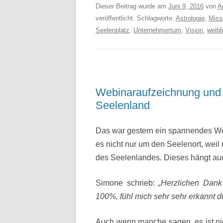
Dieser Beitrag wurde am
Juni 9, 2016
von
A
veröffentlicht. Schlagworte:
Astrologie
,
Miss
Seelenplatz
,
Unternehmertum
,
Vision
,
weibl
Webinaraufzeichnung und 
Seelenland
Das war gestern ein spannendes We
es nicht nur um den Seelenort, weil
des Seelenlandes. Dieses hängt au
Simone schrieb:
„Herzlichen Dank 
100%, fühl mich sehr sehr erkannt du
Auch wenn manche sagen, es ist ni