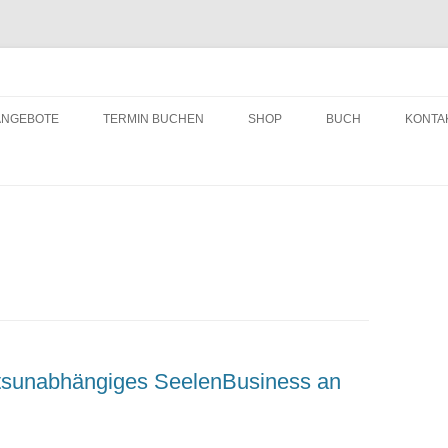
ching
Zum
Inhalt
ANGEBOTE
TERMIN BUCHEN
SHOP
BUCH
KONTA
springen
tsunabhängiges SeelenBusiness an