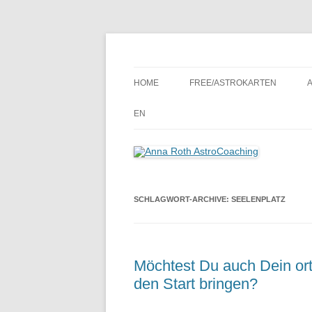
Seelenort-Finderin – AstroCoach
Anna Roth AstroCoa
HOME
FREE/ASTROKARTEN
EN
SCHLAGWORT-ARCHIVE:
SEELENPLATZ
Möchtest Du auch Dein or
den Start bringen?