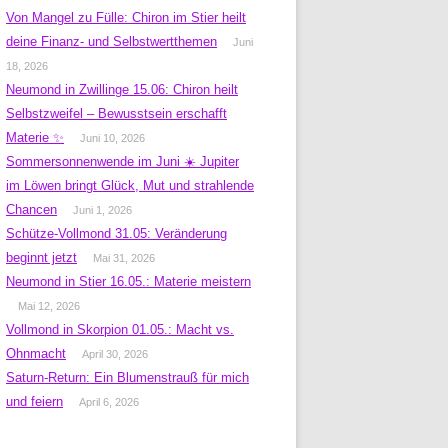
Von Mangel zu Fülle: Chiron im Stier heilt
deine Finanz- und Selbstwertthemen
Juni
18, 2026
Neumond in Zwillinge 15.06: Chiron heilt
Selbstzweifel – Bewusstsein erschafft
Materie ✨
Juni 10, 2026
Sommersonnenwende im Juni ☀️ Jupiter
im Löwen bringt Glück, Mut und strahlende
Chancen
Juni 1, 2026
Schütze-Vollmond 31.05: Veränderung
beginnt jetzt
Mai 31, 2026
Neumond in Stier 16.05.: Materie meistern
Mai 12, 2026
Vollmond in Skorpion 01.05.: Macht vs.
Ohnmacht
April 30, 2026
Saturn-Return: Ein Blumenstrauß für mich
und feiern
April 6, 2026