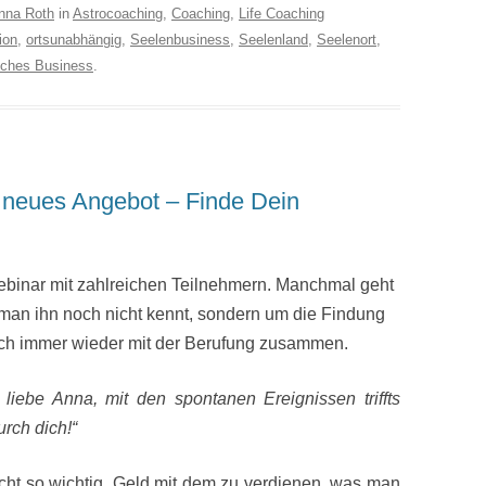
nna Roth
in
Astrocoaching
,
Coaching
,
Life Coaching
ion
,
ortsunabhängig
,
Seelenbusiness
,
Seelenland
,
Seelenort
,
iches Business
.
neues Angebot – Finde Dein
binar mit zahlreichen Teilnehmern. Manchmal geht
 man ihn noch nicht kennt, sondern um die Findung
ch immer wieder mit der Berufung zusammen.
liebe Anna, mit den spontanen Ereignissen triffts
rch dich!“
cht so wichtig, Geld mit dem zu verdienen, was man