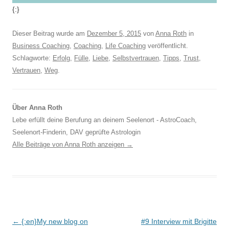
{:}
Dieser Beitrag wurde am
Dezember 5, 2015
von
Anna Roth
in
Business Coaching
,
Coaching
,
Life Coaching
veröffentlicht.
Schlagworte:
Erfolg
,
Fülle
,
Liebe
,
Selbstvertrauen
,
Tipps
,
Trust
,
Vertrauen
,
Weg
.
Über Anna Roth
Lebe erfüllt deine Berufung an deinem Seelenort - AstroCoach,
Seelenort-Finderin, DAV geprüfte Astrologin
Alle Beiträge von Anna Roth anzeigen
→
Beitragsnavigation
←
{:en}My new blog on
#9 Interview mit Brigitte