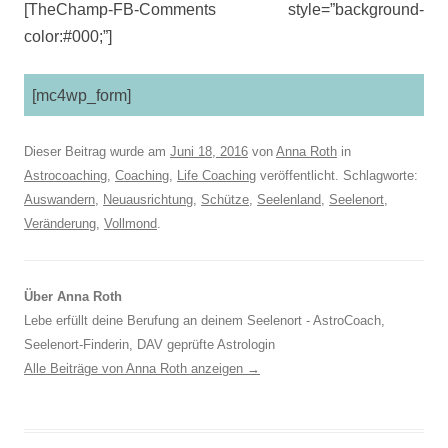
[TheChamp-FB-Comments style=”background-
color:#000;”]
[mc4wp_form]
Dieser Beitrag wurde am
Juni 18, 2016
von
Anna Roth
in
Astrocoaching
,
Coaching
,
Life Coaching
veröffentlicht. Schlagworte:
Auswandern
,
Neuausrichtung
,
Schütze
,
Seelenland
,
Seelenort
,
Veränderung
,
Vollmond
.
Über Anna Roth
Lebe erfüllt deine Berufung an deinem Seelenort - AstroCoach,
Seelenort-Finderin, DAV geprüfte Astrologin
Alle Beiträge von Anna Roth anzeigen
→