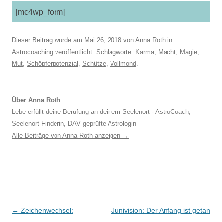
[mc4wp_form]
Dieser Beitrag wurde am
Mai 26, 2018
von
Anna Roth
in
Astrocoaching
veröffentlicht. Schlagworte:
Karma
,
Macht
,
Magie
,
Mut
,
Schöpferpotenzial
,
Schütze
,
Vollmond
.
Über Anna Roth
Lebe erfüllt deine Berufung an deinem Seelenort - AstroCoach,
Seelenort-Finderin, DAV geprüfte Astrologin
Alle Beiträge von Anna Roth anzeigen
→
Beitragsnavigation
←
Zeichenwechsel:
Junivision: Der Anfang ist getan