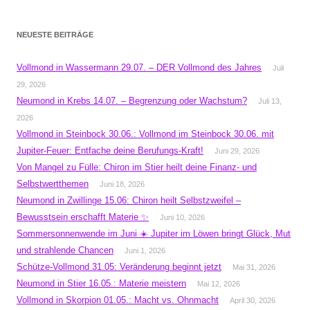
NEUESTE BEITRÄGE
Vollmond in Wassermann 29.07. – DER Vollmond des Jahres
Juli
29, 2026
Neumond in Krebs 14.07. – Begrenzung oder Wachstum?
Juli 13,
2026
Vollmond in Steinbock 30.06.: Vollmond im Steinbock 30.06. mit
Jupiter-Feuer: Entfache deine Berufungs-Kraft!
Juni 29, 2026
Von Mangel zu Fülle: Chiron im Stier heilt deine Finanz- und
Selbstwertthemen
Juni 18, 2026
Neumond in Zwillinge 15.06: Chiron heilt Selbstzweifel –
Bewusstsein erschafft Materie ✨
Juni 10, 2026
Sommersonnenwende im Juni ☀️ Jupiter im Löwen bringt Glück, Mut
und strahlende Chancen
Juni 1, 2026
Schütze-Vollmond 31.05: Veränderung beginnt jetzt
Mai 31, 2026
Neumond in Stier 16.05.: Materie meistern
Mai 12, 2026
Vollmond in Skorpion 01.05.: Macht vs. Ohnmacht
April 30, 2026