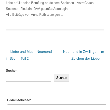
Lebe erfüllt deine Berufung an deinem Seelenort - AstroCoach,
Seelenort-Finderin, DAV geprüfte Astrologin
Alle Beiträge von Anna Roth anzeigen
→
Beitragsnavigation
←
Liebe und Mut – Neumond
Neumond in Zwillinge – im
in Stier – Teil 2
Zeichen der Liebe
→
Suchen
Suchen
E-Mail-Adresse*