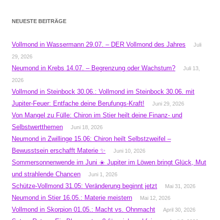
NEUESTE BEITRÄGE
Vollmond in Wassermann 29.07. – DER Vollmond des Jahres
Juli
29, 2026
Neumond in Krebs 14.07. – Begrenzung oder Wachstum?
Juli 13,
2026
Vollmond in Steinbock 30.06.: Vollmond im Steinbock 30.06. mit
Jupiter-Feuer: Entfache deine Berufungs-Kraft!
Juni 29, 2026
Von Mangel zu Fülle: Chiron im Stier heilt deine Finanz- und
Selbstwertthemen
Juni 18, 2026
Neumond in Zwillinge 15.06: Chiron heilt Selbstzweifel –
Bewusstsein erschafft Materie ✨
Juni 10, 2026
Sommersonnenwende im Juni ☀️ Jupiter im Löwen bringt Glück, Mut
und strahlende Chancen
Juni 1, 2026
Schütze-Vollmond 31.05: Veränderung beginnt jetzt
Mai 31, 2026
Neumond in Stier 16.05.: Materie meistern
Mai 12, 2026
Vollmond in Skorpion 01.05.: Macht vs. Ohnmacht
April 30, 2026