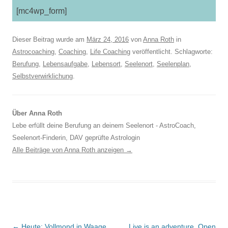
[mc4wp_form]
Dieser Beitrag wurde am
März 24, 2016
von
Anna Roth
in
Astrocoaching
,
Coaching
,
Life Coaching
veröffentlicht. Schlagworte:
Berufung
,
Lebensaufgabe
,
Lebensort
,
Seelenort
,
Seelenplan
,
Selbstverwirklichung
.
Über Anna Roth
Lebe erfüllt deine Berufung an deinem Seelenort - AstroCoach,
Seelenort-Finderin, DAV geprüfte Astrologin
Alle Beiträge von Anna Roth anzeigen
→
Beitragsnavigation
←
Heute: Vollmond in Waage
Live is an adventure. Open