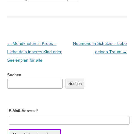
Beitragsnavigation
←
Mondknoten in Krebs –
Neumond in Schütze – Lebe
Liebe dein inneres Kind oder
deinen Traum
→
Seelenplan für alle
Suchen
Suchen
E-Mail-Adresse*