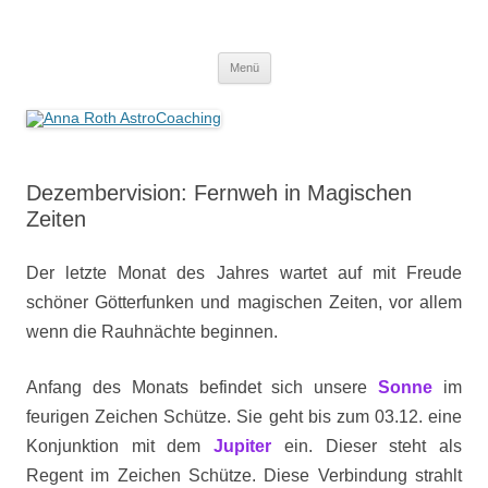
Anna Roth AstroCoaching
Seelenort-Finderin – AstroCoach
Zum
Menü
Inhalt
springen
Dezembervision: Fernweh in Magischen
Zeiten
Der letzte Monat des Jahres wartet auf mit Freude
schöner Götterfunken und magischen Zeiten, vor allem
wenn die Rauhnächte beginnen.
Anfang des Monats befindet sich unsere
Sonne
im
feurigen Zeichen Schütze. Sie geht bis zum 03.12. eine
Konjunktion mit dem
Jupiter
ein. Dieser steht als
Regent im Zeichen Schütze. Diese Verbindung strahlt