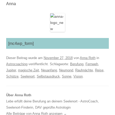
Anna
[mc4wp_form]
Dieser Beitrag wurde am
November 27, 2018
von
Anna Roth
in
Astrocoaching
veröffentlicht. Schlagworte:
Berufung
,
Fernweh
,
Jupiter
,
magische Zeit
,
Neuanfang
,
Neumond
,
Rauhnächte
,
Reise
,
Schütze
,
Seelenort
,
Selbstausdruck
,
Sonne
,
Vision
.
Über Anna Roth
Lebe erfüllt deine Berufung an deinem Seelenort - AstroCoach,
Seelenort-Finderin, DAV geprüfte Astrologin
Alle Beiträge von Anna Roth anzeigen
→