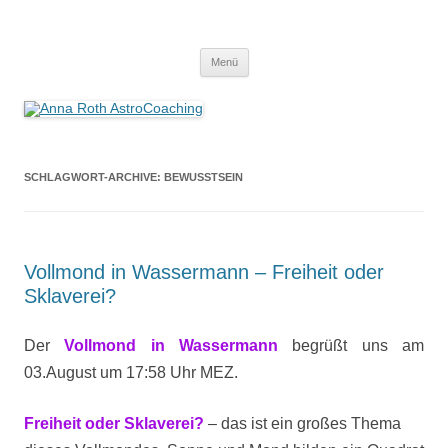
Anna Roth AstroCoaching
Seelenort-Finderin – AstroCoach
Zum
Menü
Inhalt
springen
SCHLAGWORT-ARCHIVE:
BEWUSSTSEIN
Vollmond in Wassermann – Freiheit oder
Sklaverei?
Der
Vollmond in Wassermann
begrüßt uns am
03.August um 17:58 Uhr MEZ.
Freiheit oder Sklaverei?
– das ist ein großes Thema