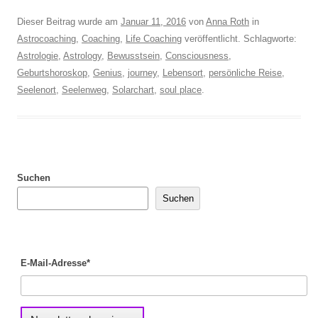
Dieser Beitrag wurde am
Januar 11, 2016
von
Anna Roth
in
Astrocoaching
,
Coaching
,
Life Coaching
veröffentlicht. Schlagworte:
Astrologie
,
Astrology
,
Bewusstsein
,
Consciousness
,
Geburtshoroskop
,
Genius
,
journey
,
Lebensort
,
persönliche Reise
,
Seelenort
,
Seelenweg
,
Solarchart
,
soul place
.
Suchen
Suchen
E-Mail-Adresse*