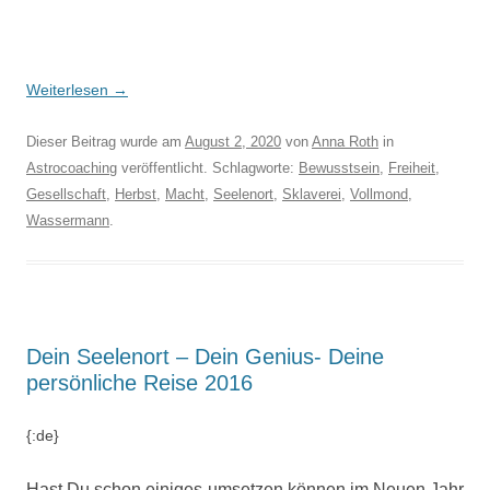
Weiterlesen
→
Dieser Beitrag wurde am
August 2, 2020
von
Anna Roth
in
Astrocoaching
veröffentlicht. Schlagworte:
Bewusstsein
,
Freiheit
,
Gesellschaft
,
Herbst
,
Macht
,
Seelenort
,
Sklaverei
,
Vollmond
,
Wassermann
.
Dein Seelenort – Dein Genius- Deine
persönliche Reise 2016
{:de}
Hast Du schon einiges umsetzen können im Neuen Jahr