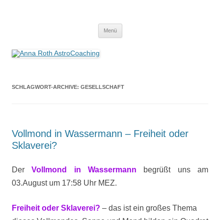
Anna Roth AstroCoaching
Seelenort-Finderin – AstroCoach
Zum
Menü
Inhalt
springen
SCHLAGWORT-ARCHIVE:
GESELLSCHAFT
Vollmond in Wassermann – Freiheit oder
Sklaverei?
Der
Vollmond in Wassermann
begrüßt uns am
03.August um 17:58 Uhr MEZ.
Freiheit oder Sklaverei?
– das ist ein großes Thema