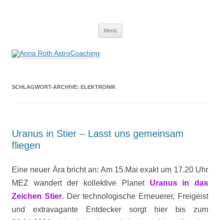
Anna Roth AstroCoaching
Seelenort-Finderin – AstroCoach
Zum
Menü
Inhalt
springen
SCHLAGWORT-ARCHIVE:
ELEKTRONIK
Uranus in Stier – Lasst uns gemeinsam
fliegen
Eine neuer Ära bricht an: Am 15.Mai exakt um 17.20 Uhr
MEZ wandert der kollektive Planet
Uranus in das
Zeichen Stier
. Der technologische Erneuerer, Freigeist
und extravagante Entdecker sorgt hier bis zum