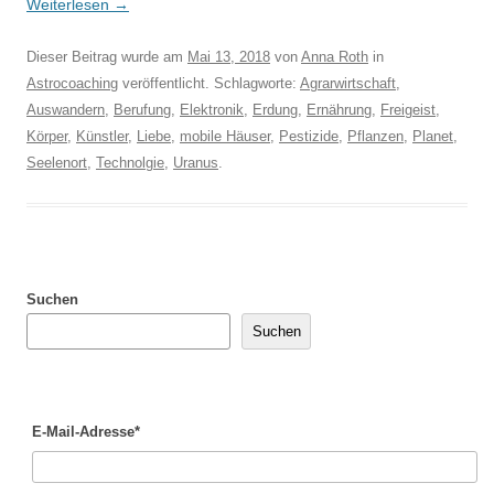
Weiterlesen
→
Dieser Beitrag wurde am
Mai 13, 2018
von
Anna Roth
in
Astrocoaching
veröffentlicht. Schlagworte:
Agrarwirtschaft
,
Auswandern
,
Berufung
,
Elektronik
,
Erdung
,
Ernährung
,
Freigeist
,
Körper
,
Künstler
,
Liebe
,
mobile Häuser
,
Pestizide
,
Pflanzen
,
Planet
,
Seelenort
,
Technolgie
,
Uranus
.
Suchen
Suchen
E-Mail-Adresse*