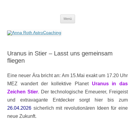
Anna Roth AstroCoaching
Seelenort-Finderin – AstroCoach
Zum
Menü
Inhalt
springen
Uranus in Stier – Lasst uns gemeinsam
fliegen
Eine neuer Ära bricht an: Am 15.Mai exakt um 17.20 Uhr
MEZ wandert der kollektive Planet
Uranus in das
Zeichen Stier
. Der technologische Erneuerer, Freigeist
und extravagante Entdecker sorgt hier bis zum
26.04.2026
sicherlich mit revolutionären Ideen für eine
neue Zukunft.