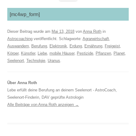
[mc4wp_form]
Dieser Beitrag wurde am
Mai 13, 2018
von
Anna Roth
in
Astrocoaching
veröffentlicht. Schlagworte:
Agrarwirtschaft
,
Auswandern
,
Berufung
,
Elektronik
,
Erdung
,
Ernährung
,
Freigeist
,
Körper
,
Künstler
,
Liebe
,
mobile Häuser
,
Pestizide
,
Pflanzen
,
Planet
,
Seelenort
,
Technolgie
,
Uranus
.
Über Anna Roth
Lebe erfüllt deine Berufung an deinem Seelenort - AstroCoach,
Seelenort-Finderin, DAV geprüfte Astrologin
Alle Beiträge von Anna Roth anzeigen
→