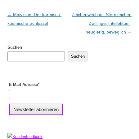
Beitragsnavigation
←
Maivision: Der karmisch-
Zeichenwechsel: Sternzeichen
kosmische Schlüssel
Zwillinge: Intellektuell,
neugierig, beweglich
→
Suchen
Suchen
E-Mail-Adresse*