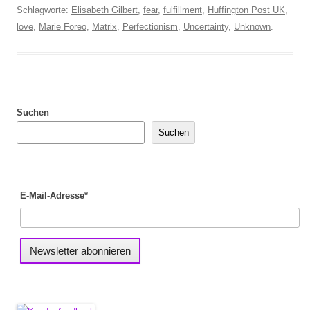
Schlagworte:
Elisabeth Gilbert
,
fear
,
fulfillment
,
Huffington Post UK
,
love
,
Marie Foreo
,
Matrix
,
Perfectionism
,
Uncertainty
,
Unknown
.
Suchen
Suchen
E-Mail-Adresse*