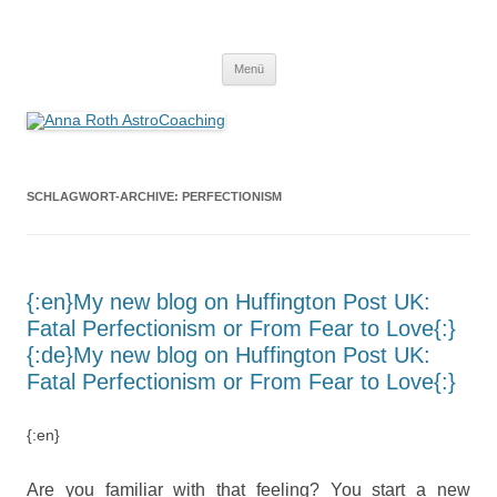
Anna Roth AstroCoaching
Seelenort-Finderin – AstroCoach
Zum
Menü
Inhalt
springen
SCHLAGWORT-ARCHIVE:
PERFECTIONISM
{:en}My new blog on Huffington Post UK:
Fatal Perfectionism or From Fear to Love{:}
{:de}My new blog on Huffington Post UK:
Fatal Perfectionism or From Fear to Love{:}
{:en}
Are you familiar with that feeling? You start a new