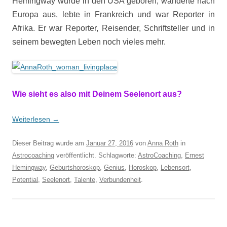
Hemingway wurde in den USA geboren, wanderte nach
Europa aus, lebte in Frankreich und war Reporter in
Afrika. Er war Reporter, Reisender, Schriftsteller und in
seinem bewegten Leben noch vieles mehr.
Wie sieht es also mit Deinem Seelenort aus?
Weiterlesen
→
Dieser Beitrag wurde am
Januar 27, 2016
von
Anna Roth
in
Astrocoaching
veröffentlicht. Schlagworte:
AstroCoaching
,
Ernest
Hemingway
,
Geburtshoroskop
,
Genius
,
Horoskop
,
Lebensort
,
Potential
,
Seelenort
,
Talente
,
Verbundenheit
.