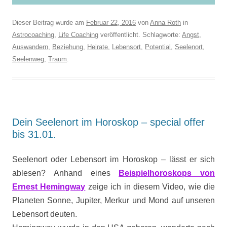
Dieser Beitrag wurde am
Februar 22, 2016
von
Anna Roth
in
Astrocoaching
,
Life Coaching
veröffentlicht. Schlagworte:
Angst
,
Auswandern
,
Beziehung
,
Heirate
,
Lebensort
,
Potential
,
Seelenort
,
Seelenweg
,
Traum
.
Dein Seelenort im Horoskop – special offer
bis 31.01.
Seelenort oder Lebensort im Horoskop – lässt er sich
ablesen? Anhand eines
Beispielhoroskops von
Ernest Hemingway
zeige ich in diesem Video, wie die
Planeten Sonne, Jupiter, Merkur und Mond auf unseren
Lebensort deuten.