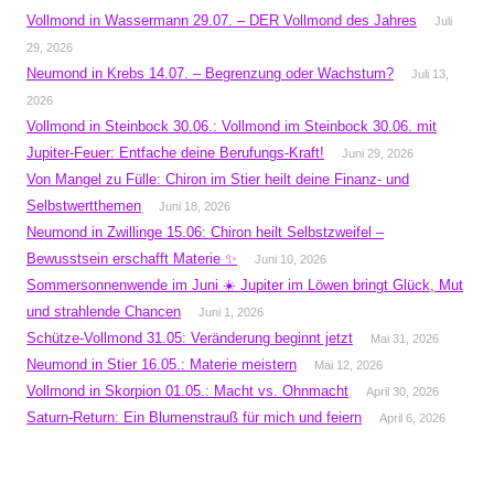
Vollmond in Wassermann 29.07. – DER Vollmond des Jahres
Juli
29, 2026
Neumond in Krebs 14.07. – Begrenzung oder Wachstum?
Juli 13,
2026
Vollmond in Steinbock 30.06.: Vollmond im Steinbock 30.06. mit
Jupiter-Feuer: Entfache deine Berufungs-Kraft!
Juni 29, 2026
Von Mangel zu Fülle: Chiron im Stier heilt deine Finanz- und
Selbstwertthemen
Juni 18, 2026
Neumond in Zwillinge 15.06: Chiron heilt Selbstzweifel –
Bewusstsein erschafft Materie ✨
Juni 10, 2026
Sommersonnenwende im Juni ☀️ Jupiter im Löwen bringt Glück, Mut
und strahlende Chancen
Juni 1, 2026
Schütze-Vollmond 31.05: Veränderung beginnt jetzt
Mai 31, 2026
Neumond in Stier 16.05.: Materie meistern
Mai 12, 2026
Vollmond in Skorpion 01.05.: Macht vs. Ohnmacht
April 30, 2026
Saturn-Return: Ein Blumenstrauß für mich und feiern
April 6, 2026