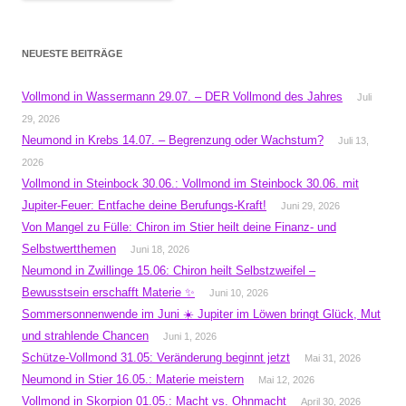
NEUESTE BEITRÄGE
Vollmond in Wassermann 29.07. – DER Vollmond des Jahres
Juli
29, 2026
Neumond in Krebs 14.07. – Begrenzung oder Wachstum?
Juli 13,
2026
Vollmond in Steinbock 30.06.: Vollmond im Steinbock 30.06. mit
Jupiter-Feuer: Entfache deine Berufungs-Kraft!
Juni 29, 2026
Von Mangel zu Fülle: Chiron im Stier heilt deine Finanz- und
Selbstwertthemen
Juni 18, 2026
Neumond in Zwillinge 15.06: Chiron heilt Selbstzweifel –
Bewusstsein erschafft Materie ✨
Juni 10, 2026
Sommersonnenwende im Juni ☀️ Jupiter im Löwen bringt Glück, Mut
und strahlende Chancen
Juni 1, 2026
Schütze-Vollmond 31.05: Veränderung beginnt jetzt
Mai 31, 2026
Neumond in Stier 16.05.: Materie meistern
Mai 12, 2026
Vollmond in Skorpion 01.05.: Macht vs. Ohnmacht
April 30, 2026