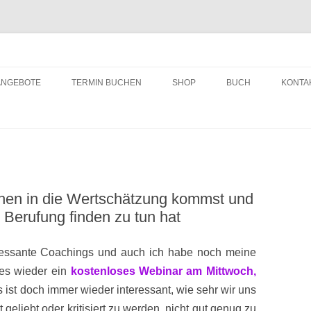
ching
Zum
Inhalt
ANGEBOTE
TERMIN BUCHEN
SHOP
BUCH
KONTA
springen
hen in die Wertschätzung kommst und
 Berufung finden zu tun hat
eressante Coachings und auch ich habe noch meine
 es wieder ein
kostenloses Webinar am Mittwoch,
s ist doch immer wieder interessant, wie sehr wir uns
 geliebt oder kritisiert zu werden, nicht gut genug zu