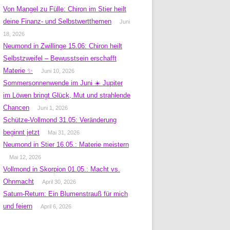
Von Mangel zu Fülle: Chiron im Stier heilt
deine Finanz- und Selbstwertthemen
Juni
18, 2026
Neumond in Zwillinge 15.06: Chiron heilt
Selbstzweifel – Bewusstsein erschafft
Materie ✨
Juni 10, 2026
Sommersonnenwende im Juni ☀️ Jupiter
im Löwen bringt Glück, Mut und strahlende
Chancen
Juni 1, 2026
Schütze-Vollmond 31.05: Veränderung
beginnt jetzt
Mai 31, 2026
Neumond in Stier 16.05.: Materie meistern
Mai 12, 2026
Vollmond in Skorpion 01.05.: Macht vs.
Ohnmacht
April 30, 2026
Saturn-Return: Ein Blumenstrauß für mich
und feiern
April 6, 2026