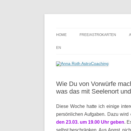
Seelenort-Finderin – AstroCoach
Anna Roth AstroCoa
HOME
FREE/ASTROKARTEN
EN
Wie Du von Vorwürfe mac
was das mit Seelenort und
Diese Woche hatte ich einige int
persönlichen Aufgaben. Dazu wird
den 23.03. um 19.00 Uhr geben
. E
selbst beschränken. Aus Angst, nicht