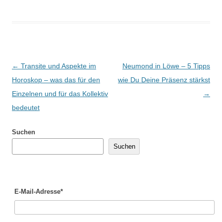
Beitragsnavigation
←
Transite und Aspekte im
Neumond in Löwe – 5 Tipps
Horoskop – was das für den
wie Du Deine Präsenz stärkst
Einzelnen und für das Kollektiv
→
bedeutet
Suchen
Suchen
E-Mail-Adresse*