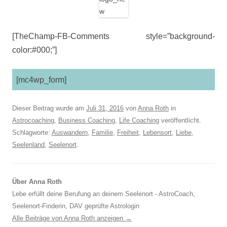
[TheChamp-FB-Comments style=”background-
color:#000;”]
[mc4wp_form]
Dieser Beitrag wurde am
Juli 31, 2016
von
Anna Roth
in
Astrocoaching
,
Business Coaching
,
Life Coaching
veröffentlicht.
Schlagworte:
Auswandern
,
Familie
,
Freiheit
,
Lebensort
,
Liebe
,
Seelenland
,
Seelenort
.
Über Anna Roth
Lebe erfüllt deine Berufung an deinem Seelenort - AstroCoach,
Seelenort-Finderin, DAV geprüfte Astrologin
Alle Beiträge von Anna Roth anzeigen
→