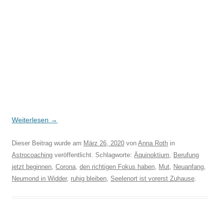
Weiterlesen
→
Dieser Beitrag wurde am
März 26, 2020
von
Anna Roth
in
Astrocoaching
veröffentlicht. Schlagworte:
Äquinoktium
,
Berufung
jetzt beginnen
,
Corona
,
den richtigen Fokus haben
,
Mut
,
Neuanfang
,
Neumond in Widder
,
ruhig bleiben
,
Seelenort ist vorerst Zuhause
.