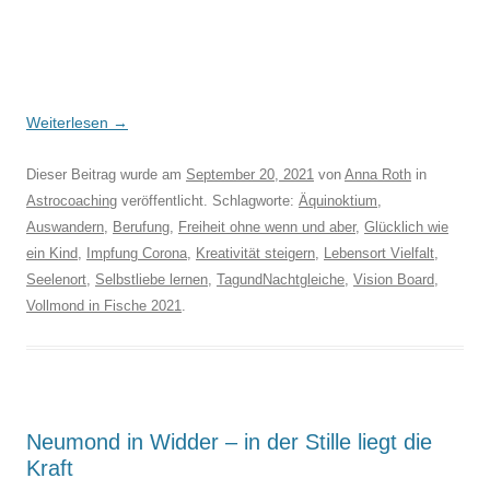
Weiterlesen
→
Dieser Beitrag wurde am
September 20, 2021
von
Anna Roth
in
Astrocoaching
veröffentlicht. Schlagworte:
Äquinoktium
,
Auswandern
,
Berufung
,
Freiheit ohne wenn und aber
,
Glücklich wie
ein Kind
,
Impfung Corona
,
Kreativität steigern
,
Lebensort Vielfalt
,
Seelenort
,
Selbstliebe lernen
,
TagundNachtgleiche
,
Vision Board
,
Vollmond in Fische 2021
.
Neumond in Widder – in der Stille liegt die
Kraft