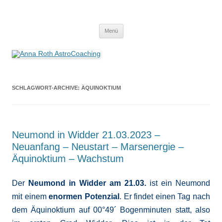
Anna Roth AstroCoaching
Seelenort-Finderin – AstroCoach
Zum
Menü
Inhalt
springen
SCHLAGWORT-ARCHIVE:
ÄQUINOKTIUM
Neumond in Widder 21.03.2023 –
Neuanfang – Neustart – Marsenergie –
Äquinoktium – Wachstum
Der
Neumond in Widder am 21.03.
ist ein Neumond
mit einem
enormen Potenzial
. Er findet einen Tag nach
dem Äquinoktium auf 00°49´ Bogenminuten statt, also