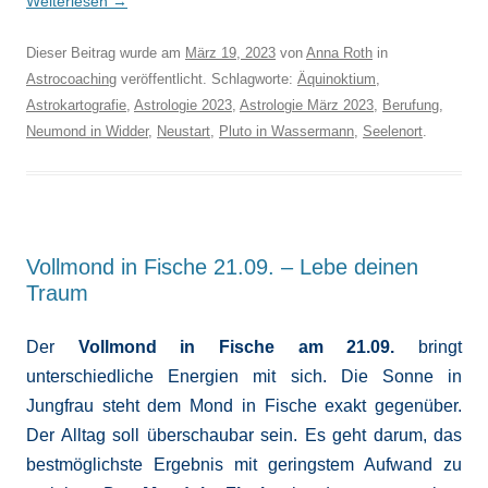
Weiterlesen
→
Dieser Beitrag wurde am
März 19, 2023
von
Anna Roth
in
Astrocoaching
veröffentlicht. Schlagworte:
Äquinoktium
,
Astrokartografie
,
Astrologie 2023
,
Astrologie März 2023
,
Berufung
,
Neumond in Widder
,
Neustart
,
Pluto in Wassermann
,
Seelenort
.
Vollmond in Fische 21.09. – Lebe deinen
Traum
Der
Vollmond in Fische am 21.09.
bringt
unterschiedliche Energien mit sich. Die Sonne in
Jungfrau steht dem Mond in Fische exakt gegenüber.
Der Alltag soll überschaubar sein. Es geht darum, das
bestmöglichste Ergebnis mit geringstem Aufwand zu