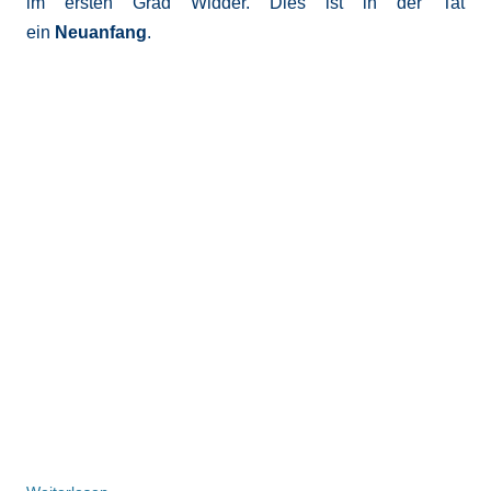
im ersten Grad Widder. Dies ist in der Tat
ein
Neuanfang
.