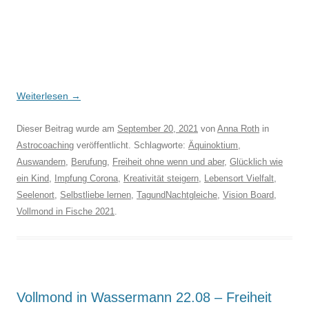
Weiterlesen
→
Dieser Beitrag wurde am
September 20, 2021
von
Anna Roth
in
Astrocoaching
veröffentlicht. Schlagworte:
Äquinoktium
,
Auswandern
,
Berufung
,
Freiheit ohne wenn und aber
,
Glücklich wie
ein Kind
,
Impfung Corona
,
Kreativität steigern
,
Lebensort Vielfalt
,
Seelenort
,
Selbstliebe lernen
,
TagundNachtgleiche
,
Vision Board
,
Vollmond in Fische 2021
.
Vollmond in Wassermann 22.08 – Freiheit