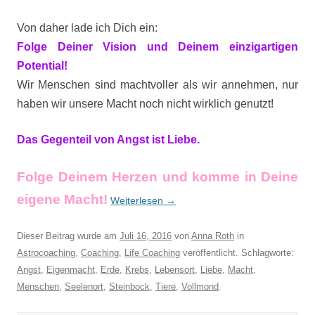
Von daher lade ich Dich ein:
Folge Deiner Vision und Deinem einzigartigen
Potential!
Wir Menschen sind machtvoller als wir annehmen, nur
haben wir unsere Macht noch nicht wirklich genutzt!
Das Gegenteil von Angst ist Liebe.
Folge Deinem Herzen und komme in Deine
eigene Macht!
Weiterlesen
→
Dieser Beitrag wurde am
Juli 16, 2016
von
Anna Roth
in
Astrocoaching
,
Coaching
,
Life Coaching
veröffentlicht. Schlagworte:
Angst
,
Eigenmacht
,
Erde
,
Krebs
,
Lebensort
,
Liebe
,
Macht
,
Menschen
,
Seelenort
,
Steinbock
,
Tiere
,
Vollmond
.