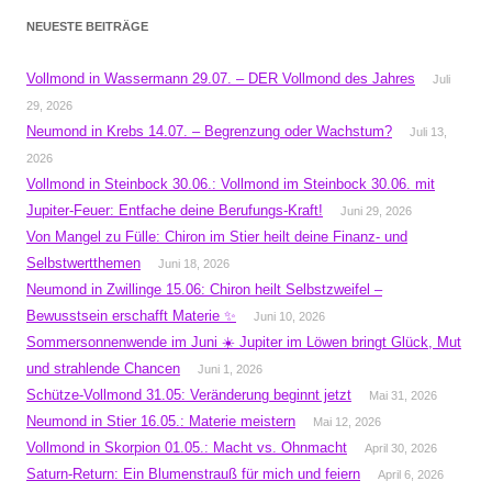
NEUESTE BEITRÄGE
Vollmond in Wassermann 29.07. – DER Vollmond des Jahres
Juli
29, 2026
Neumond in Krebs 14.07. – Begrenzung oder Wachstum?
Juli 13,
2026
Vollmond in Steinbock 30.06.: Vollmond im Steinbock 30.06. mit
Jupiter-Feuer: Entfache deine Berufungs-Kraft!
Juni 29, 2026
Von Mangel zu Fülle: Chiron im Stier heilt deine Finanz- und
Selbstwertthemen
Juni 18, 2026
Neumond in Zwillinge 15.06: Chiron heilt Selbstzweifel –
Bewusstsein erschafft Materie ✨
Juni 10, 2026
Sommersonnenwende im Juni ☀️ Jupiter im Löwen bringt Glück, Mut
und strahlende Chancen
Juni 1, 2026
Schütze-Vollmond 31.05: Veränderung beginnt jetzt
Mai 31, 2026
Neumond in Stier 16.05.: Materie meistern
Mai 12, 2026
Vollmond in Skorpion 01.05.: Macht vs. Ohnmacht
April 30, 2026
Saturn-Return: Ein Blumenstrauß für mich und feiern
April 6, 2026