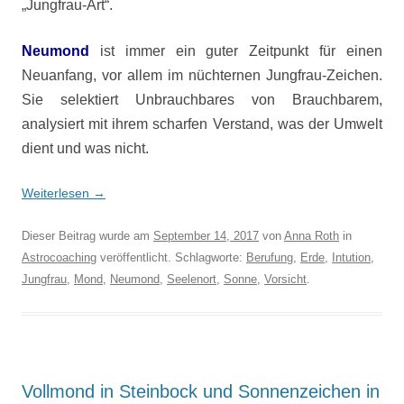
„Jungfrau-Art“.
Neumond
ist immer ein guter Zeitpunkt für einen
Neuanfang, vor allem im nüchternen Jungfrau-Zeichen.
Sie selektiert Unbrauchbares von Brauchbarem,
analysiert mit ihrem scharfen Verstand, was der Umwelt
dient und was nicht.
Weiterlesen
→
Dieser Beitrag wurde am
September 14, 2017
von
Anna Roth
in
Astrocoaching
veröffentlicht. Schlagworte:
Berufung
,
Erde
,
Intution
,
Jungfrau
,
Mond
,
Neumond
,
Seelenort
,
Sonne
,
Vorsicht
.
Vollmond in Steinbock und Sonnenzeichen in