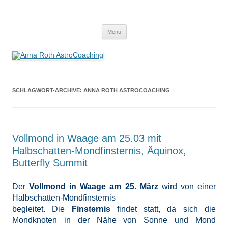
Anna Roth AstroCoaching
Seelenort-Finderin – AstroCoach
Zum
Menü
Inhalt
springen
SCHLAGWORT-ARCHIVE:
ANNA ROTH ASTROCOACHING
Vollmond in Waage am 25.03 mit
Halbschatten-Mondfinsternis, Äquinox,
Butterfly Summit
Der
Vollmond in Waage am 25. März
wird von einer
Halbschatten-Mondfinsternis
begleitet. Die
Finsternis
findet statt, da sich die
Mondknoten in der Nähe von Sonne und Mond