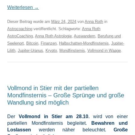
Weiterlesen
→
Dieser Beitrag wurde am
März 24, 2024
von
Anna Roth
in
Astrocoaching
veröffentlicht. Schlagworte:
Anna Roth
AstroCoaching
,
Anna Roth Astrologie
,
Auswandern
,
Berufung und
Seelenort
,
Bitcoin
,
Finanzen
,
Halbschatten-Mondfinsternis
,
Jupiter-
Lilith
,
Jupiter-Uranus
,
Krypto
,
Mondfinsternis
,
Vollmond in Waage
.
Vollmond in Stier mit der partiellen
Mondfinsternis – Große Sprünge und große
Wandlung sind möglich
Der
Vollmond in Stier am 28.10.
wird von einer
partiellen Mondfinsternis begleitet.
Bewahren und
Loslassen
werden näher beleuchtet.
Große