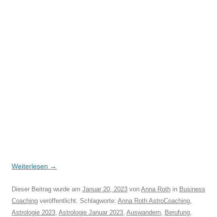
Weiterlesen
→
Dieser Beitrag wurde am
Januar 20, 2023
von
Anna Roth
in
Business
Coaching
veröffentlicht. Schlagworte:
Anna Roth AstroCoaching
,
Astrologie 2023
,
Astrologie Januar 2023
,
Auswandern
,
Berufung
,